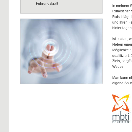
Führungskraft
In meinem S
Ruhestifter,
Ratschläge 
und Ihren Fä
hinterfrage
Ist es das, 
Neben einem
Möglichkeit, 
qualifiziert
Ziels, sorg
Weges.
Man kann ni
eigene Spur