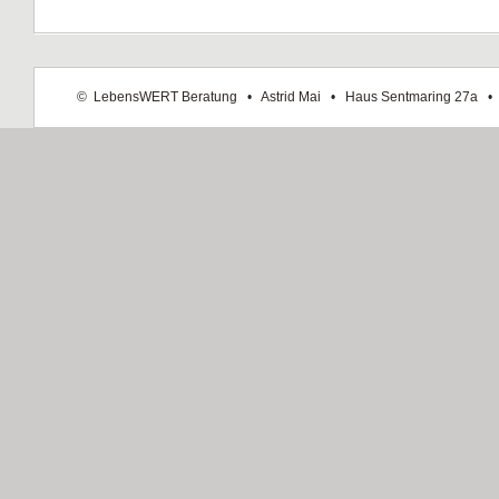
©  LebensWERT Beratung   •   Astrid Mai   •   Haus Sentmaring 27a   •