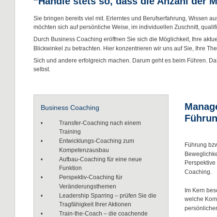
“Handle stets so, dass die Anzahl der 
Sie bringen bereits viel mit. Erlerntes und Berufserfahrung, Wissen a
möchten sich auf persönliche Weise, im individuellen Zuschnitt, qual
Durch Business Coaching eröffnen Sie sich die Möglichkeit, Ihre akt
Blickwinkel zu betrachten. Hier konzentrieren wir uns auf Sie, Ihre Them
Sich und andere erfolgreich machen. Darum geht es beim Führen. Dahe
selbst.
Manage
Business Coaching
Führun
•
Transfer-Coaching nach einem
Training
•
Entwicklungs-Coaching zum 
Führung bzw
Kompetenzausbau
Beweglichkei
•
Aufbau-Coaching für eine neue 
Perspektive
Funktion
Coaching. 
•
Perspektiv-Coaching für 
Veränderungsthemen
Im Kern besc
•
Leadership Sparring – prüfen Sie die 
welche Kompe
Tragfähigkeit Ihrer Aktionen
persönlichen
•
Train-the-Coach – die coachende 